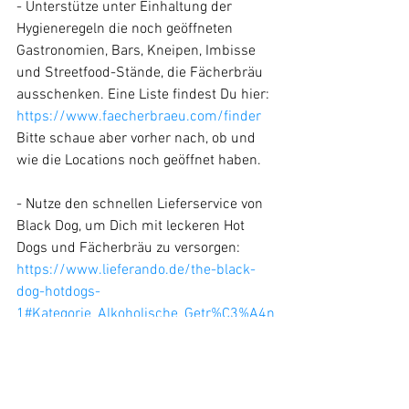
- Unterstütze unter Einhaltung der 
Hygieneregeln die noch geöffneten 
Gastronomien, Bars, Kneipen, Imbisse 
und Streetfood-Stände, die Fächerbräu 
ausschenken. Eine Liste findest Du hier: 
https://www.faecherbraeu.com/finder
Bitte schaue aber vorher nach, ob und 
wie die Locations noch geöffnet haben. 
- Nutze den schnellen Lieferservice von 
Black Dog, um Dich mit leckeren Hot 
Dogs und Fächerbräu zu versorgen: 
https://www.lieferando.de/the-black-
dog-hotdogs-
1#Kategorie_Alkoholische_Getr%C3%A4n
ke
- Kaufe bei unseren Händlern ein, die 
jeden Tag Ihr letztes Hemd geben, um 