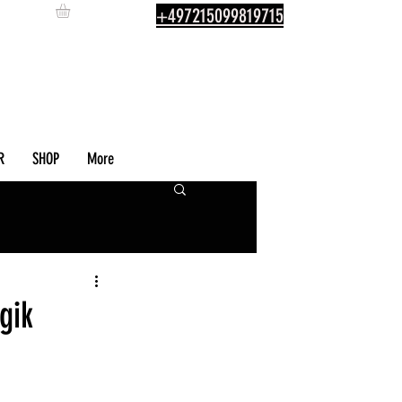
+497215099819715
R
SHOP
More
gik