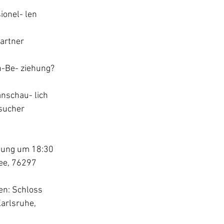
ionel- len 
artner 
h-Be- ziehung?
anschau- lich 
sucher 
tung um 18:30 
ee, 76297 
en: Schloss 
arlsruhe, 