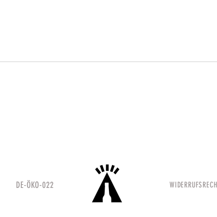
Fächerbräu Weihnachtsverkauf
Festbi
H DE-ÖKO-022
WIDERRUFSREC