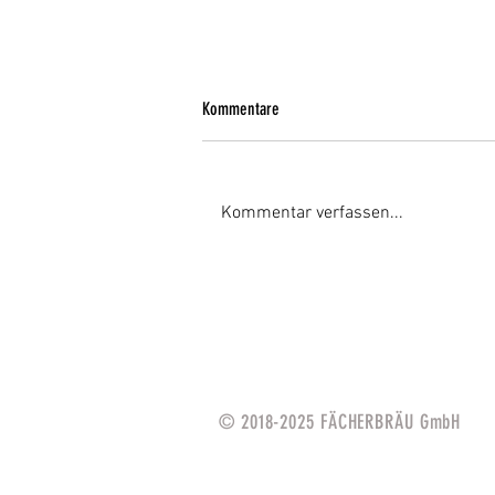
Kommentare
Kommentar verfassen...
Endspurt bis 31.1.20: Brauerbund sucht
neue Bierkönigin
© 2018-2025 FÄCHERBRÄU Gmb