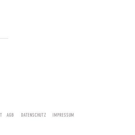
er Neue Ernte 2019 auf Untappd
HT
AGB
DATENSCHUTZ
IMPRESSUM