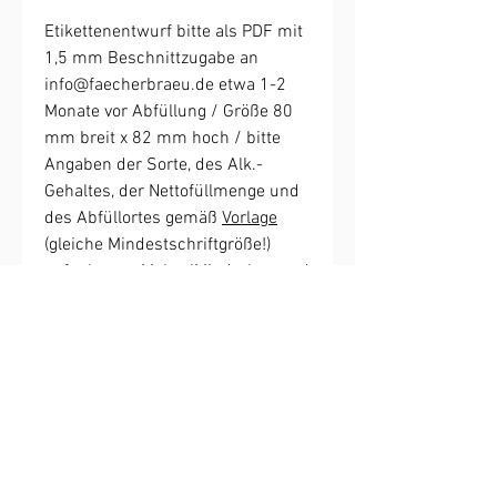
Etikettenentwurf bitte als PDF mit
1,5 mm Beschnittzugabe an
info@faecherbraeu.de etwa 1-2
Monate vor Abfüllung / Größe 80
mm breit x 82 mm hoch / bitte
Angaben der Sorte, des Alk.-
Gehaltes, der Nettofüllmenge und
des Abfüllortes gemäß
Vorlage
(gleiche Mindestschriftgröße!)
aufnehmen. Mehr-/Minderbestand
produktionsbedingt möglich - wird
anteilig berechnet.
Oder buche den den erfahrenen
Fächerbräu Profi-Etiketten-
Designer
hier
.
Bitte die abweichende Lieferzeit