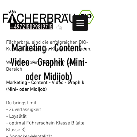
+497215099819715
Fächerbräu sind die erfolgreichen BIO-
Marketing - Content -
Kuckucksbrauer aus Karlsruhe i. Baden.
Video - Graphik (Mini-
Werde ab sofort Teil unserer Crew im
Bereich
oder Midijob)
Marketing - Content - Video - Graphik
(Mini- oder Midijob)
Du bringst mit:
- Zuverlässigkeit
- Loyalität
- optimal Führerschein Klasse B (alte
Klasse 3)
- Anpacker-Mentalität