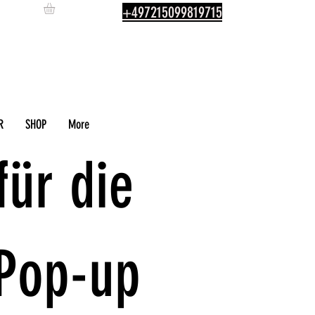
+497215099819715
R
SHOP
More
für die
 Pop-up