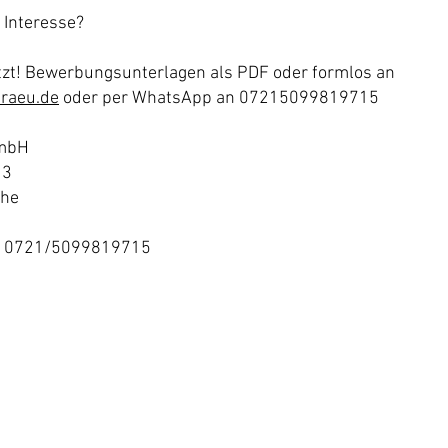
 Interesse?
etzt! Bewerbungsunterlagen als PDF oder formlos an
raeu.de
oder per WhatsApp an 07215099819715
GmbH
 3
uhe
p 0721/5099819715