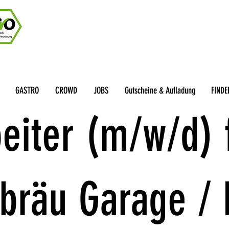
GASTRO
CROWD
JOBS
Gutscheine & Aufladung
FINDE
eiter (m/w/d) 
bräu Garage /