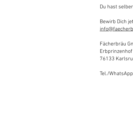
Du hast selber
Bewirb Dich j
info@faecherb
Fächerbräu 
Erbprinzenhof
76133 Karlsr
Tel./WhatsAp