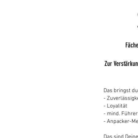
Fäche
Zur Verstärku
Das bringst du
- Zuverlässigk
- Loyalität
- mind. Führer
- Anpacker-Me
Das sind Dein