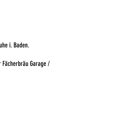
)
uhe i. Baden.
r Fächerbräu Garage /