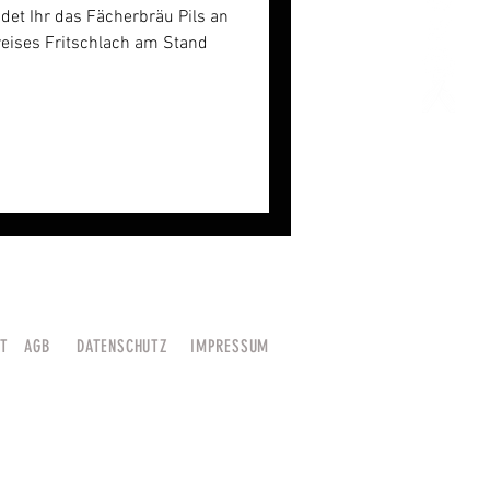
ndet Ihr das Fächerbräu Pils an
eises Fritschlach am Stand
HT
AGB
DATENSCHUTZ
IMPRESSUM