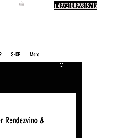
+497215099819715
R
SHOP
More
er Rendezvino &