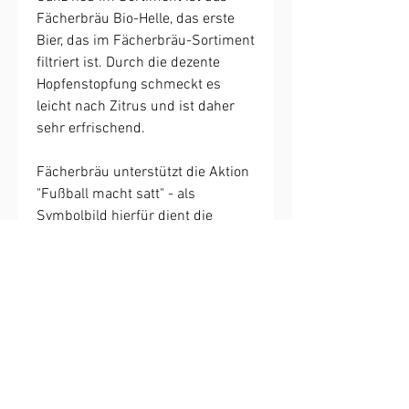
Fächerbräu Bio-Helle, das erste
Bier, das im Fächerbräu-Sortiment
filtriert ist. Durch die dezente
Hopfenstopfung schmeckt es
leicht nach Zitrus und ist daher
sehr erfrischend.
Fächerbräu unterstützt die Aktion
"Fußball macht satt" - als
Symbolbild hierfür dient die
deutsche Fußballmeister-
Mannschaft von 1909 aus
Karlsruhe, die auf dem
Bauchetikett abgebildet ist. Hier
spenden: https://secure.spenden
bank.de/form/1771