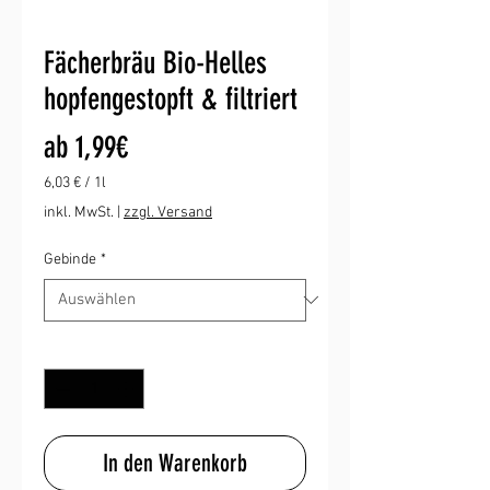
Fächerbräu Bio-Helles
hopfengestopft & filtriert
Sale-
ab
1,99€
Preis
6,03 €
/
1l
6,03 €
inkl. MwSt.
|
zzgl. Versand
pro
1
Gebinde
*
Liter
Anzahl
*
In den Warenkorb