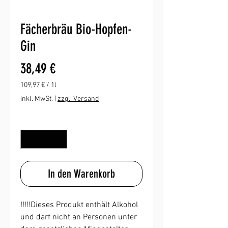
Fächerbräu Bio-Hopfen-
Gin
Preis
38,49 €
109,97 €
/
1l
109,97 €
inkl. MwSt.
|
zzgl. Versand
pro
1
Anzahl
*
Liter
In den Warenkorb
!!!!!Dieses Produkt enthält Alkohol
und darf nicht an Personen unter