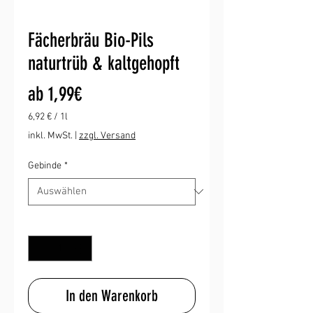
Fächerbräu Bio-Pils
naturtrüb & kaltgehopft
Sale-
ab
1,99€
Preis
6,92 €
/
1l
6,92 €
inkl. MwSt.
|
zzgl. Versand
pro
1
Gebinde
*
Liter
Anzahl
*
In den Warenkorb