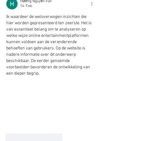
Hưởng Nguyễn Văn
14. Feb.
Ik waardeer de weloverwogen inzichten die 
hier worden gepresenteerd ten zeerste. Het is 
van essentieel belang om te analyseren op 
welke wijze online entertainmentplatformen 
kunnen voldoen aan de veranderende 
behoeften van gebruikers. Op de website is 
nadere informatie over dit onderwerp 
beschikbaar. De eerder genoemde 
voorbeelden bevorderen de ontwikkeling van 
een dieper begrip.
Gefällt mir
Antworten